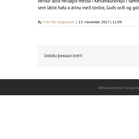
verður allra heilagra messa í Keflavíkurkirkju í sams
sem látist hafa á árinu með tónlist, Guðs orði og góð
By
Fritz Már Jörgensson
|
13. nóvember 2017 | 11:09
Deildu þessari frétt!
Keflavíkurkirkja | Kirkjuv