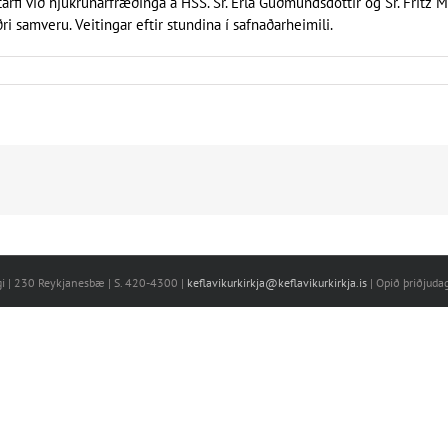
tarfi við hjúkrunarfræðinga á HSS. Sr. Erla Guðmundsdóttir og Sr. Fritz M
ri samveru. Veitingar eftir stundina í safnaðarheimili.
egi | 230 Reykjanesbæ | S. 420-4300 |
keflavikurkirkja@keflavikurkirkja.is
| Opið þriðjuda