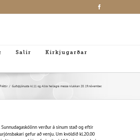
Facebook
g
Salir
Kirkjugarðar
Fréttir
Guðsþjónusta kl.11 og Allra heilagra messa klukkan 20. 19.nóvember.
g. Sunnudagaskólinn verður á sínum stað og eftir
urjónsbakarí gefur að venju. Um kvöldið kl.20.00