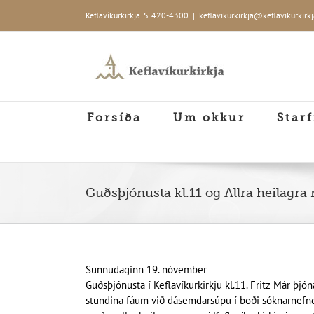
Skip
Keflavíkurkirkja. S. 420-4300
|
keflavikurkirkja@keflavikurkirkj
to
content
Forsíða
Um okkur
Starf
Guðsþjónusta kl.11 og Allra heilagr
Sunnudaginn 19. nóvember
Guðsþjónusta í Keflavíkurkirkju kl.11. Fritz Már þj
stundina fáum við dásemdarsúpu í boði sóknarnefnda