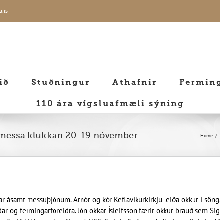
a.is
ið
Stuðningur
Athafnir
Fermin
110 ára vígsluafmæli sýning
a messa klukkan 20. 19.nóvember.
Home
ónar ásamt messuþjónum. Arnór og kór Keflavíkurkirkju leiða okkur í sön
r og fermingarforeldra. Jón okkar Ísleifsson færir okkur brauð sem Sig