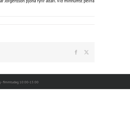
ár Jörgensson þjóna fyrir altari. Við minnumst þeirra
Facebook
X
g - fimmtudag 10:00-15:00