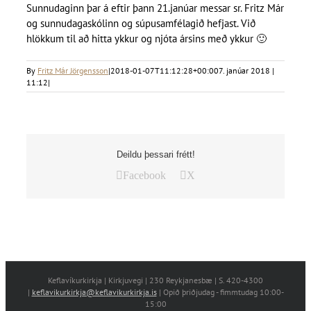
Sunnudaginn þar á eftir þann 21.janúar messar sr. Fritz Már
og sunnudagaskólinn og súpusamfélagið hefjast. Við
hlökkum til að hitta ykkur og njóta ársins með ykkur
🙂
By
Fritz Már Jörgensson
|
2018-01-07T11:12:28+00:00
7. janúar 2018 |
11:12
|
Deildu þessari frétt!
Facebook
X
Keflavíkurkirkja | Kirkjuvegi | 230 Reykjanesbæ | S. 420-4300
|
keflavikurkirkja@keflavikurkirkja.is
| Opið þriðjudag - fimmtudag 10:00-
15:00