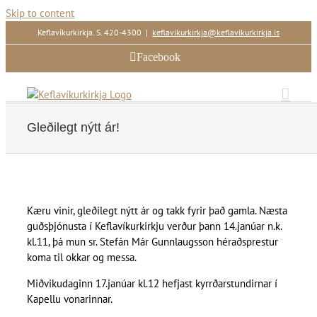
Skip to content
Keflavíkurkirkja. S. 420-4300
|
keflavikurkirkja@keflavikurkirkja.is
Facebook
Gleðilegt nýtt ár!
Kæru vinir, gleðilegt nýtt ár og takk fyrir það gamla. Næsta
guðsþjónusta í Keflavíkurkirkju verður þann 14.janúar n.k.
kl.11, þá mun sr. Stefán Már Gunnlaugsson héraðsprestur
koma til okkar og messa.
Miðvikudaginn 17.janúar kl.12 hefjast kyrrðarstundirnar í
Kapellu vonarinnar.