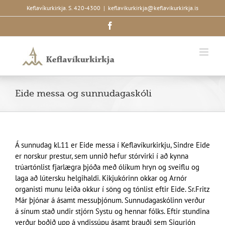
Skip
Keflavíkurkirkja. S. 420-4300
|
keflavikurkirkja@keflavikurkirkja.is
to
Facebook
content
Eide messa og sunnudagaskóli
Á sunnudag kl.11 er Eide messa í Keflavíkurkirkju, Sindre Eide
er norskur prestur, sem unnið hefur stórvirki í að kynna
trúartónlist fjarlægra þjóða með ólíkum hryn og sveiflu og
laga að lútersku helgihaldi. Kikjukórinn okkar og Arnór
organisti munu leiða okkur í söng og tónlist eftir Eide. Sr.Fritz
Már þjónar á ásamt messuþjónum. Sunnudagaskólinn verður
á sínum stað undir stjórn Systu og hennar fólks. Eftir stundina
verður boðið upp á yndissúpu ásamt brauði sem Sigurjón