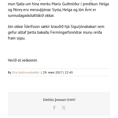
mun fjalla um hina merku Maríu Guðmóður í predikun. Helga
og Þórey eru messuþjónar. Systa, Helga og Jón Árni er
sunnudagaskólafólkið okkar.
Jón okkar Ísleifsson sækir brauðið hjá Sigurjónabakarí sem
gefur alltaf þetta bakaða. Fermingarforeldrar munu reiða
fram súpu.
Verið öl velkomin
By
Erla Guðmundsdóttir
|
29. mars 2017 | 22:45
Deildu þessari frétt!
Facebook
X