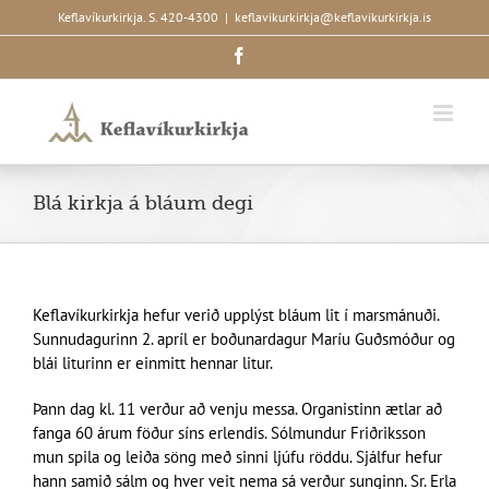
Skip
Keflavíkurkirkja. S. 420-4300
|
keflavikurkirkja@keflavikurkirkja.is
to
Facebook
content
Blá kirkja á bláum degi
Keflavíkurkirkja hefur verið upplýst bláum lit í marsmánuði.
Sunnudagurinn 2. apríl er boðunardagur Maríu Guðsmóður og
blái liturinn er einmitt hennar litur.
Þann dag kl. 11 verður að venju messa. Organistinn ætlar að
fanga 60 árum föður síns erlendis. Sólmundur Friðriksson
mun spila og leiða söng með sinni ljúfu röddu. Sjálfur hefur
hann samið sálm og hver veit nema sá verður sunginn. Sr. Erla