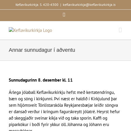
Skip
Keflavíkurkirkja. S. 420-4300
|
keflavikurkirkja@keflavikurkirkja.is
to
Facebook
content
Annar sunnudagur í aðventu
Sunnudagurinn 8. desember kl. 11
Árlega jólaball Keflavíkurkirkju hefst með kertatendringu,
bæn og söng í kirkjunni. Því næst er haldið í Kirkjulund þar
sem hljómsveit Tónlistarskóla Reykjanesbæjar leiðir söngva
er dansað verður í kringum fagurskreytt jólatré. Heyrst hefur
að skeggjaðir sveinar kíkja við og taka sporin. Kaffi og
piparkökur í boði fyrir ykkur öll. Jóhanna og Jóhann eru
messuþjónar