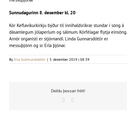
Sunnudagurinn 8. desember kl. 20
Kór Keflavíkurkirkju býður til innihaldsríkrar stundar í söng á
dásamlegum jólaperlum og sálmum. Kórfélagar flytja einsöng.
Arnór organisti er stjórnandi. Linda Gunnarsdóttir er
messuþjónn og sr. Erla þjónar.
By
Erla Guðmundsdóttir
|
3. desember 2019 | 08:39
Deildu þessari frétt!
Facebook
X