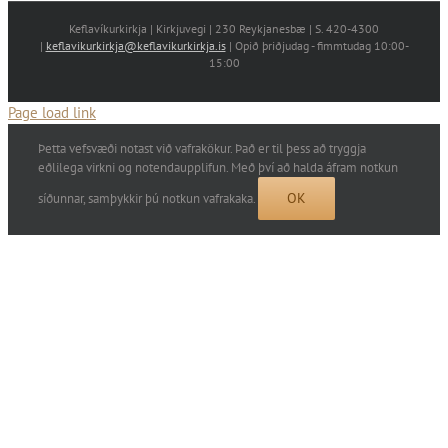
Keflavíkurkirkja | Kirkjuvegi | 230 Reykjanesbæ | S. 420-4300
|
keflavikurkirkja@keflavikurkirkja.is
| Opið þriðjudag - fimmtudag 10:00-
15:00
Page load link
Þetta vefsvæði notast við vafrakökur. Það er til þess að tryggja
eðlilega virkni og notendaupplifun. Með því að halda áfram notkun
OK
síðunnar, samþykkir þú notkun vafrakaka.