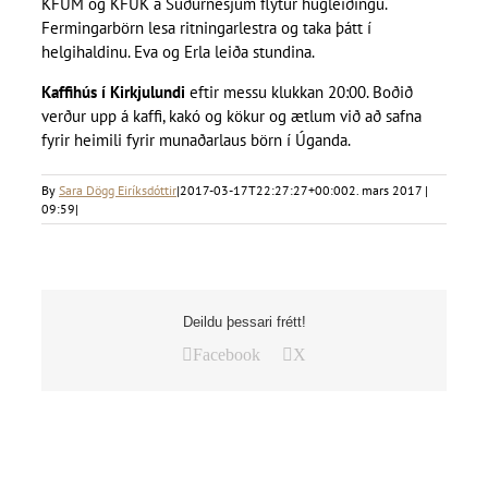
KFUM og KFUK á Suðurnesjum flytur hugleiðingu.
Fermingarbörn lesa ritningarlestra og taka þátt í
helgihaldinu. Eva og Erla leiða stundina.
Kaffihús í Kirkjulundi
eftir messu klukkan 20:00. Boðið
verður upp á kaffi, kakó og kökur og ætlum við að safna
fyrir heimili fyrir munaðarlaus börn í Úganda.
By
Sara Dögg Eiríksdóttir
|
2017-03-17T22:27:27+00:00
2. mars 2017 |
09:59
|
Deildu þessari frétt!
Facebook
X