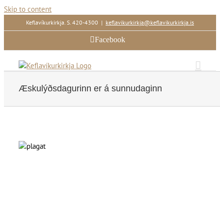
Skip to content
Keflavíkurkirkja. S. 420-4300
|
keflavikurkirkja@keflavikurkirkja.is
Facebook
Æskulýðsdagurinn er á sunnudaginn