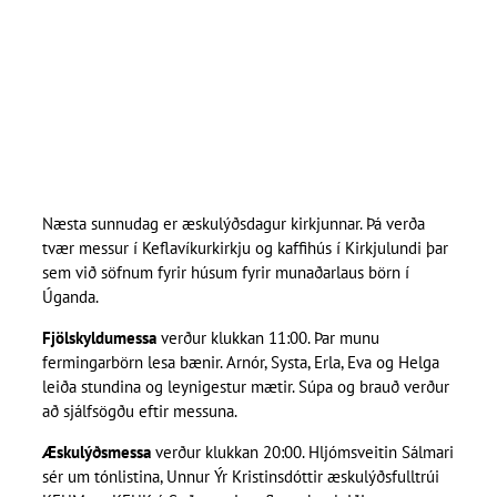
Næsta sunnudag er æskulýðsdagur kirkjunnar. Þá verða
tvær messur í Keflavíkurkirkju og kaffihús í Kirkjulundi þar
sem við söfnum fyrir húsum fyrir munaðarlaus börn í
Úganda.
Fjölskyldumessa
verður klukkan 11:00. Þar munu
fermingarbörn lesa bænir. Arnór, Systa, Erla, Eva og Helga
leiða stundina og leynigestur mætir. Súpa og brauð verður
að sjálfsögðu eftir messuna.
Æskulýðsmessa
verður klukkan 20:00. Hljómsveitin Sálmari
sér um tónlistina, Unnur Ýr Kristinsdóttir æskulýðsfulltrúi