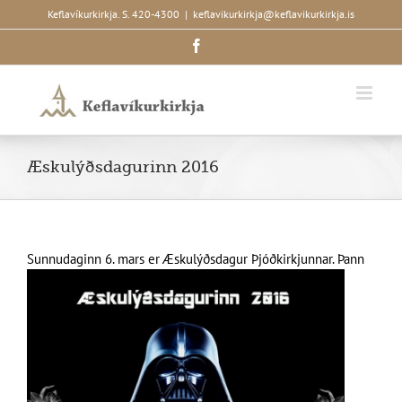
Skip
Keflavíkurkirkja. S. 420-4300
|
keflavikurkirkja@keflavikurkirkja.is
to
Facebook
content
Æskulýðsdagurinn 2016
Sunnudaginn 6. mars er
Æskulýðsdagur Þjóðkirkjunnar. Þann