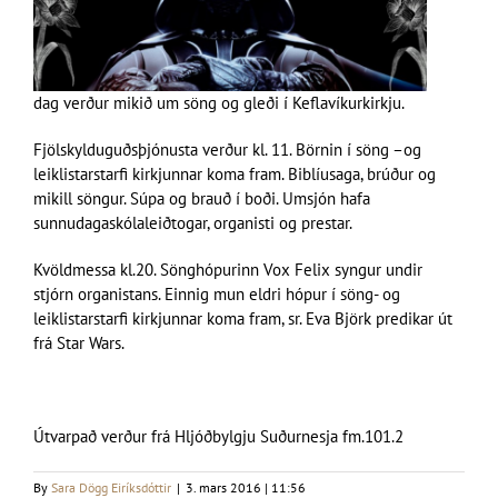
dag verður mikið um söng og gleði í Keflavíkurkirkju.
Fjölskylduguðsþjónusta verður kl. 11. Börnin í söng –og
leiklistarstarfi kirkjunnar koma fram. Biblíusaga, brúður og
mikill söngur. Súpa og brauð í boði. Umsjón hafa
sunnudagaskólaleiðtogar, organisti og prestar.
Kvöldmessa kl.20. Sönghópurinn Vox Felix syngur undir
stjórn organistans. Einnig mun eldri hópur í söng- og
leiklistarstarfi kirkjunnar koma fram, sr. Eva Björk predikar út
frá Star Wars.
Útvarpað verður frá Hljóðbylgju Suðurnesja fm.101.2
By
Sara Dögg Eiríksdóttir
|
3. mars 2016 | 11:56