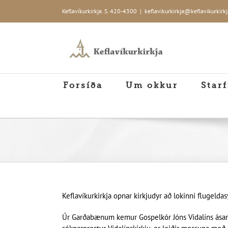
Skip
Keflavíkurkirkja. S. 420-4300
|
keflavikurkirkja@keflavikurkirkj
to
content
Forsíða
Um okkur
Starf
Keflavíkurkirkja opnar kirkjudyr að lokinni flugelda
Úr Garðabænum kemur Gospelkór Jóns Vídalíns ásamt 