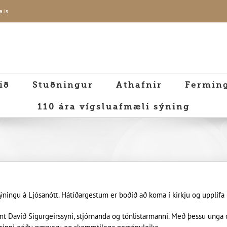
a.is
ið
Stuðningur
Athafnir
Fermin
110 ára vígsluafmæli sýning
sýningu á Ljósanótt. Hátíðargestum er boðið að koma í kirkju og upplifa i
Davíð Sigurgeirssyni, stjórnanda og tónlistarmanni. Með þessu unga og 