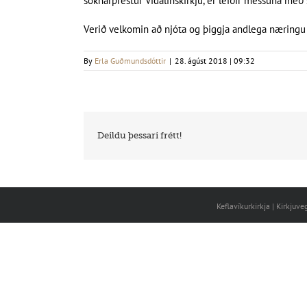
sóknarprestur Vídalínskirkju, er leiðir messuna me
Verið velkomin að njóta og þiggja andlega næringu 
By
Erla Guðmundsdóttir
|
28. ágúst 2018 | 09:32
Deildu þessari frétt!
Keflavíkurkirkja | Kirkjuv