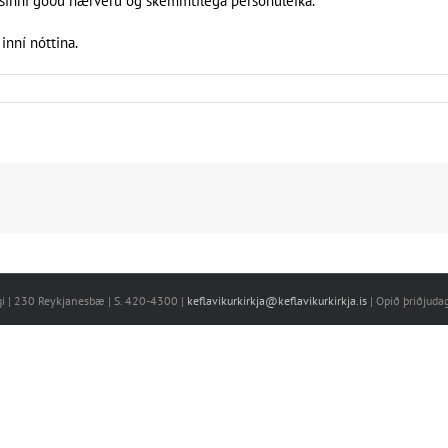
ð sinni góðu nærveru og skemmtilega persónuleika.
inní nóttina.
egi | 230 Reykjanesbæ | S. 420-4300 |
keflavikurkirkja@keflavikurkirkja.is
| Opið þriðjuda