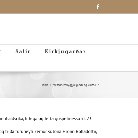
Facebook
g
Salir
Kirkjugarðar
Home
Messur
Umhyggja, gleði og kraftur
nnhaldsríka, líflega og létta gospelmessu kl. 23.
fríða föruneyti kemur sr. Jóna Hrönn Bolladóttir,